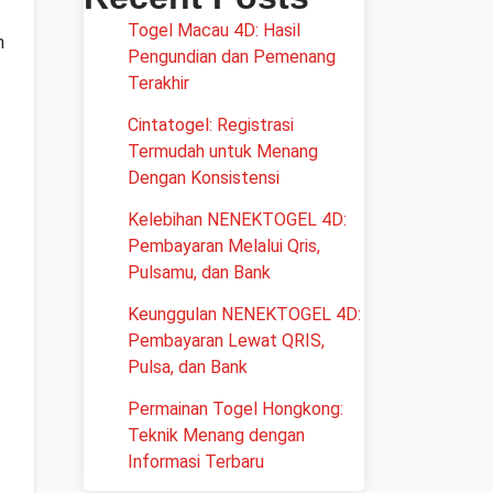
Togel Macau 4D: Hasil
n
Pengundian dan Pemenang
Terakhir
Cintatogel: Registrasi
Termudah untuk Menang
Dengan Konsistensi
Kelebihan NENEKTOGEL 4D:
Pembayaran Melalui Qris,
Pulsamu, dan Bank
Keunggulan NENEKTOGEL 4D:
Pembayaran Lewat QRIS,
Pulsa, dan Bank
Permainan Togel Hongkong:
Teknik Menang dengan
Informasi Terbaru