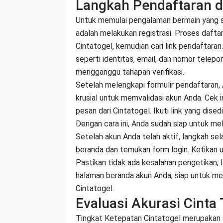
Langkah Pendaftaran d
Untuk memulai pengalaman bermain yang se
adalah melakukan registrasi. Proses dafta
Cintatogel, kemudian cari link pendaftaran
seperti identitas, email, dan nomor telep
mengganggu tahapan verifikasi.
Setelah melengkapi formulir pendaftaran, 
krusial untuk memvalidasi akun Anda. Cek
pesan dari Cintatogel. Ikuti link yang dis
Dengan cara ini, Anda sudah siap untuk mel
Setelah akun Anda telah aktif, langkah se
beranda dan temukan form login. Ketikan
Pastikan tidak ada kesalahan pengetikan, la
halaman beranda akun Anda, siap untuk men
Cintatogel.
Evaluasi Akurasi Cinta 
Tingkat Ketepatan Cintatogel merupakan s