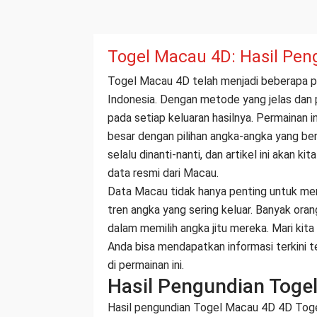
Togel Macau 4D: Hasil Pe
Togel Macau 4D telah menjadi beberapa per
Indonesia. Dengan metode yang jelas dan 
pada setiap keluaran hasilnya. Permaina
besar dengan pilihan angka-angka yang ben
selalu dinanti-nanti, dan artikel ini aka
data resmi dari Macau.
Data Macau tidak hanya penting untuk men
tren angka yang sering keluar. Banyak or
dalam memilih angka jitu mereka. Mari kita 
Anda bisa mendapatkan informasi terkini 
di permainan ini.
Hasil Pengundian Toge
Hasil pengundian Togel Macau 4D 4D Toge