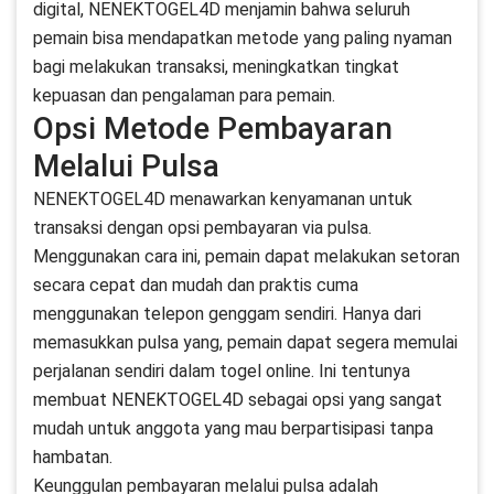
digital, NENEKTOGEL4D menjamin bahwa seluruh
pemain bisa mendapatkan metode yang paling nyaman
bagi melakukan transaksi, meningkatkan tingkat
kepuasan dan pengalaman para pemain.
Opsi Metode Pembayaran
Melalui Pulsa
NENEKTOGEL4D menawarkan kenyamanan untuk
transaksi dengan opsi pembayaran via pulsa.
Menggunakan cara ini, pemain dapat melakukan setoran
secara cepat dan mudah dan praktis cuma
menggunakan telepon genggam sendiri. Hanya dari
memasukkan pulsa yang, pemain dapat segera memulai
perjalanan sendiri dalam togel online. Ini tentunya
membuat NENEKTOGEL4D sebagai opsi yang sangat
mudah untuk anggota yang mau berpartisipasi tanpa
hambatan.
Keunggulan pembayaran melalui pulsa adalah