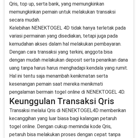
Qris, top up, serta bank, yang memungkinkan
memungkinkan pemain untuk melakukan transaksi
secara mudah.
Kelebihan NENEKTOGEL 4D tidak hanya terletak pada
variasi permainan yang disediakan, tetapi juga pada
kemudahan akses dalam hal melakukan pembayaran.
Dengan cara transaksi yang terkini, anggota bisa
dengan mudah melakukan deposit serta penarikan dana
uang tanpa harus harus menghadapi kendala yang rumit.
Hal ini tentu saja menambah kenikmatan serta
kesenangan pemain saat mereka menikmati
pengalaman bermain togel online di NENEKTOGEL 4D.
Keunggulan Transaksi Qris
Transaksi melalui Qris di NENEKTOGEL4D memberikan
kecanggihan yang luar biasa bagi kalangan petaruh
togel online. Dengan cukup memindai kode Qris,
petaruh bisa melakukan proses dengan cepat tanpa