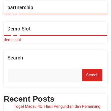
partnership
Demo Slot
demo slot
Search
Search
Recent Posts
Togel Macau 4D: Hasil Pengundian dan Pemenang