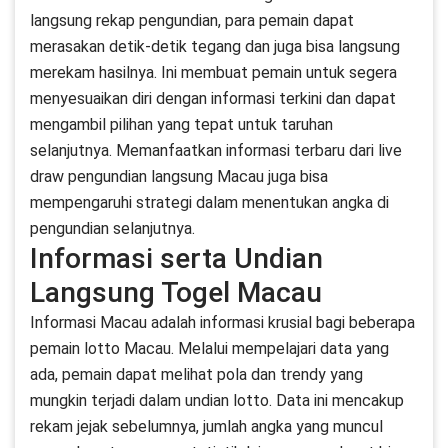
langsung rekap pengundian, para pemain dapat
merasakan detik-detik tegang dan juga bisa langsung
merekam hasilnya. Ini membuat pemain untuk segera
menyesuaikan diri dengan informasi terkini dan dapat
mengambil pilihan yang tepat untuk taruhan
selanjutnya. Memanfaatkan informasi terbaru dari live
draw pengundian langsung Macau juga bisa
mempengaruhi strategi dalam menentukan angka di
pengundian selanjutnya.
Informasi serta Undian
Langsung Togel Macau
Informasi Macau adalah informasi krusial bagi beberapa
pemain lotto Macau. Melalui mempelajari data yang
ada, pemain dapat melihat pola dan trendy yang
mungkin terjadi dalam undian lotto. Data ini mencakup
rekam jejak sebelumnya, jumlah angka yang muncul