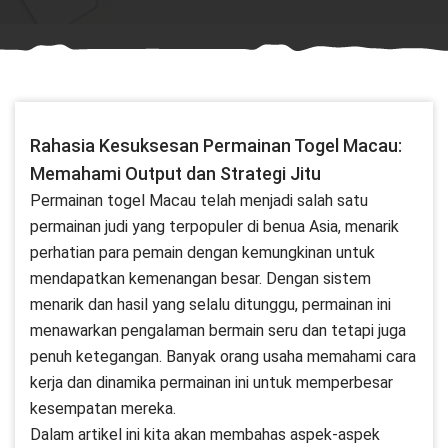
Rahasia Kesuksesan Permainan Togel Macau:
Memahami Output dan Strategi Jitu
Permainan togel Macau telah menjadi salah satu
permainan judi yang terpopuler di benua Asia, menarik
perhatian para pemain dengan kemungkinan untuk
mendapatkan kemenangan besar. Dengan sistem
menarik dan hasil yang selalu ditunggu, permainan ini
menawarkan pengalaman bermain seru dan tetapi juga
penuh ketegangan. Banyak orang usaha memahami cara
kerja dan dinamika permainan ini untuk memperbesar
kesempatan mereka.
Dalam artikel ini kita akan membahas aspek-aspek