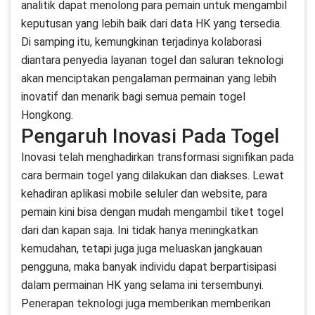
analitik dapat menolong para pemain untuk mengambil
keputusan yang lebih baik dari data HK yang tersedia.
Di samping itu, kemungkinan terjadinya kolaborasi
diantara penyedia layanan togel dan saluran teknologi
akan menciptakan pengalaman permainan yang lebih
inovatif dan menarik bagi semua pemain togel
Hongkong.
Pengaruh Inovasi Pada Togel
Inovasi telah menghadirkan transformasi signifikan pada
cara bermain togel yang dilakukan dan diakses. Lewat
kehadiran aplikasi mobile seluler dan website, para
pemain kini bisa dengan mudah mengambil tiket togel
dari dan kapan saja. Ini tidak hanya meningkatkan
kemudahan, tetapi juga juga meluaskan jangkauan
pengguna, maka banyak individu dapat berpartisipasi
dalam permainan HK yang selama ini tersembunyi.
Penerapan teknologi juga memberikan memberikan