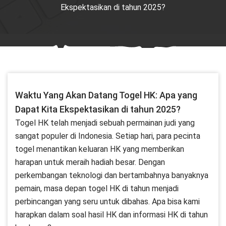
Ekspektasikan di tahun 2025?
Waktu Yang Akan Datang Togel HK: Apa yang
Dapat Kita Ekspektasikan di tahun 2025?
Togel HK telah menjadi sebuah permainan judi yang
sangat populer di Indonesia. Setiap hari, para pecinta
togel menantikan keluaran HK yang memberikan
harapan untuk meraih hadiah besar. Dengan
perkembangan teknologi dan bertambahnya banyaknya
pemain, masa depan togel HK di tahun menjadi
perbincangan yang seru untuk dibahas. Apa bisa kami
harapkan dalam soal hasil HK dan informasi HK di tahun