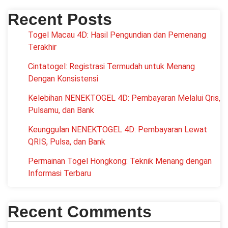
Recent Posts
Togel Macau 4D: Hasil Pengundian dan Pemenang
Terakhir
Cintatogel: Registrasi Termudah untuk Menang
Dengan Konsistensi
Kelebihan NENEKTOGEL 4D: Pembayaran Melalui Qris,
Pulsamu, dan Bank
Keunggulan NENEKTOGEL 4D: Pembayaran Lewat
QRIS, Pulsa, dan Bank
Permainan Togel Hongkong: Teknik Menang dengan
Informasi Terbaru
Recent Comments